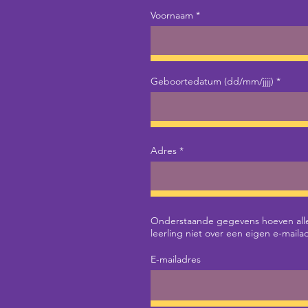
Voornaam
Geboortedatum (dd/mm/jjjj)
Adres
Onderstaande gegevens hoeven allee
leerling niet over een eigen e-mai
E-mailadres