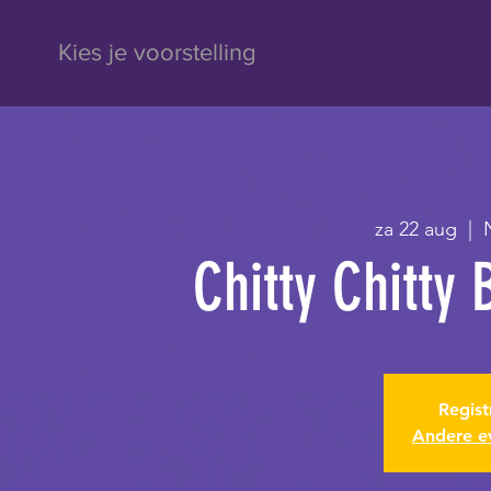
1
2
Kies je voorstelling
za 22 aug
  |  
Chitty Chitty
Regist
Andere e