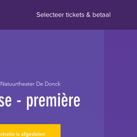
3
Selecteer tickets & betaal
 
Natuurtheater De Donck
se - première
stratie is afgesloten