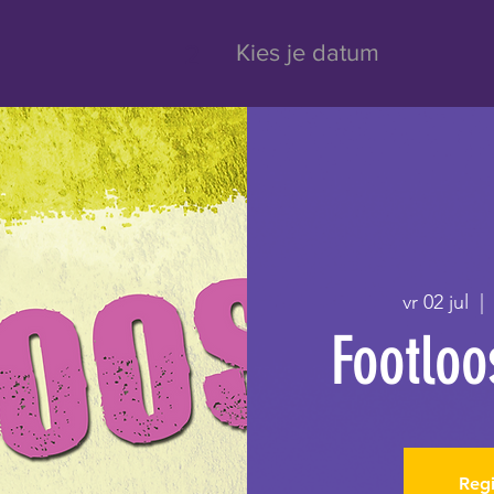
2
Kies je datum
vr 02 jul
  | 
Footloo
Regi