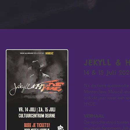
JEKYLL & 
14 & 15 juli 2
Na de twee succesvolle
Masterclass: Musical-st
ook dit jaar weer een sp
HYDE'
VERHAAL
De epische strijd tusse
muzikale fenomeen Jeky