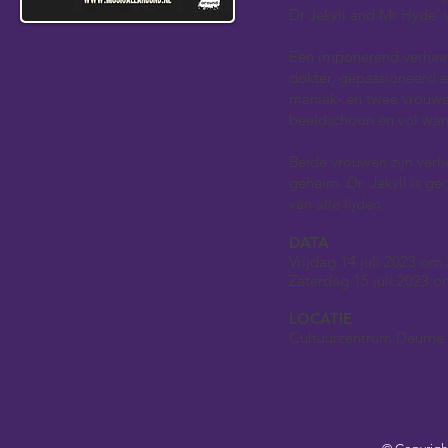
Dr Jekyll and Mr Hyde' 
Een imponerend verhaal
dokter, gepassioneerd 
maniak- en twee vrouwe
beeldschoon en vol wan
Beide vrouwen zijn verl
geheim. Dr. Jekyll is 
van alle lijden.
DATA
Vrijdag 14 juli 2023 om 
Zaterdag 15 juli 2023 o
LOCATIE
Cultuurcentrum Deurne