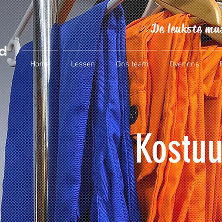
De leukste mu
Home
Lessen
Ons team
Over ons
Kostu